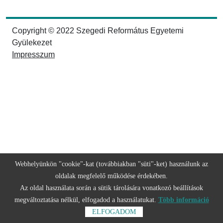
Copyright © 2022 Szegedi Református Egyetemi
Gyülekezet
Impresszum
Webhelyünkön "cookie"-kat (továbbiakban "süti"-ket) használunk az
oldalak megfelelő működése érdekében.
Az oldal használata során a sütik tárolására vonatkozó beállítások
megváltoztatása nélkül, elfogadod a használatukat.
Több információ
ELFOGADOM