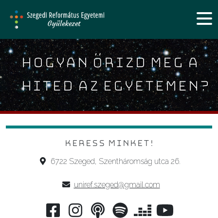
HOGYAN ŐRIZD MEG A
HITED AZ EGYETEMEN?
KERESS MINKET!
6722 Szeged, Szentháromság utca 26.
uniref.szeged@gmail.com