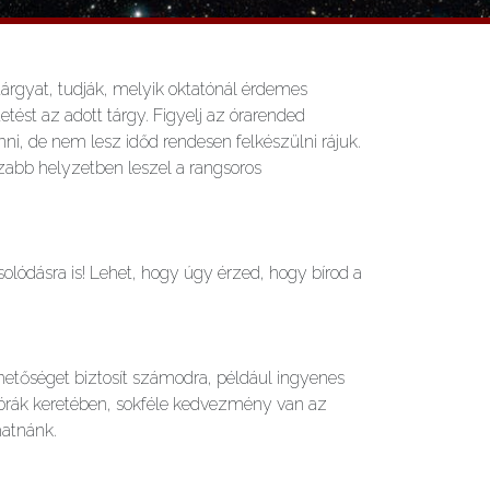
 tárgyat, tudják, melyik oktatónál érdemes
tést az adott tárgy. Figyelj az órarended
enni, de nem lesz időd rendesen felkészülni rájuk.
sszabb helyzetben leszel a rangsoros
olódásra is! Lehet, hogy úgy érzed, hogy bírod a
ehetőséget biztosít számodra, például ingyenes
ésórák keretében, sokféle kedvezmény van az
hatnánk.