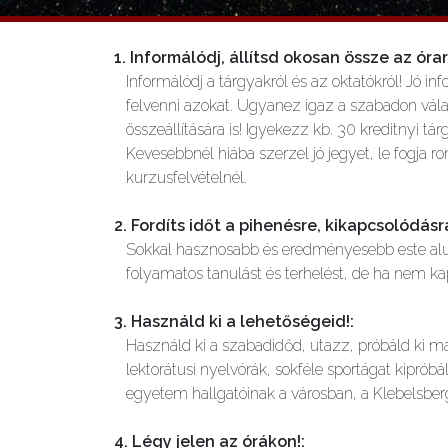
1. Informálódj, állítsd okosan össze az ór
Informálódj a tárgyakról és az oktatókról! Jó i
felvenni azokat. Ugyanez igaz a szabadon válas
összeállítására is! Igyekezz kb. 30 kreditnyi tá
Kevesebbnél hiába szerzel jó jegyet, le fogja r
kurzusfelvételnél.
2. Fordíts időt a pihenésre, kikapcsolódásr
Sokkal hasznosabb és eredményesebb este aludn
folyamatos tanulást és terhelést, de ha nem kap
3. Használd ki a lehetőségeid!
:
Használd ki a szabadidőd, utazz, próbáld ki ma
lektorátusi nyelvórák, sokféle sportágat kipró
egyetem hallgatóinak a városban, a Klebelsber
4. Légy jelen az órákon!
: