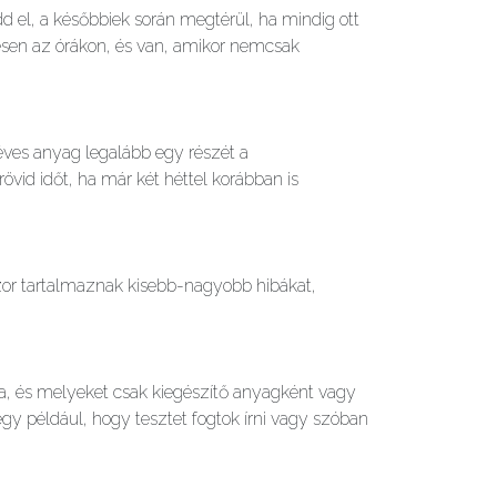
dd el, a későbbiek során megtérül, ha mindig ott
eresen az órákon, és van, amikor nemcsak
éléves anyag legalább egy részét a
övid időt, ha már két héttel korábban is
zor tartalmaznak kisebb-nagyobb hibákat,
a, és melyeket csak kiegészítő anyagként vagy
y például, hogy tesztet fogtok írni vagy szóban