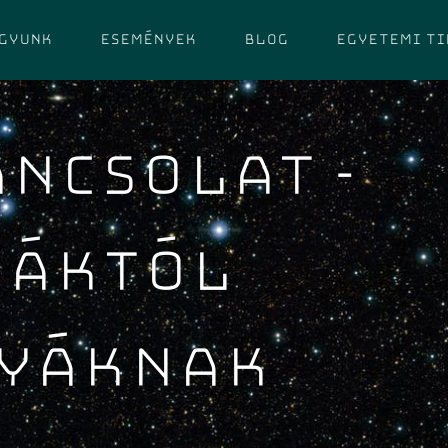
agyunk
Események
Blog
Egyetemi ti
ANCSOLAT -
KÁKTÓL
YÁKNAK