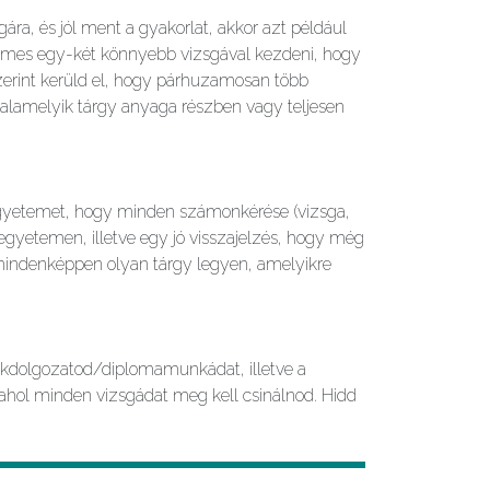
ra, és jól ment a gyakorlat, akkor azt például
demes egy-két könnyebb vizsgával kezdeni, hogy
zerint kerüld el, hogy párhuzamosan több
 valamelyik tárgy anyaga részben vagy teljesen
 egyetemet, hogy minden számonkérése (vizsga,
 egyetemen, illetve egy jó visszajelzés, hogy még
mindenképpen olyan tárgy legyen, amelyikre
zakdolgozatod/diplomamunkádat, illetve a
 ahol minden vizsgádat meg kell csinálnod. Hidd