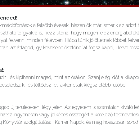
arended!
:
nformációforrások a felsőbb évesek, hiszen ők már ismerik az adott
ztható tárgyakra is, nézz utána, hogy megéri-e az energiabefekte
rgyat felvenni minden félévben! Hiába tűnik jó ötletnek többet felv
ontani az átlagod, így kevesebb ösztöndíjat fogsz kapni, illetve ro
a!
:
i, és kipihenni magad, mint az órákon. Szánj elég időt a kikapcs
csolódsz ki, és töltődsz fel, akkor csak kiégsz előbb-utóbb.
gad új területeken, légy jelen! Az egyetem is számtalan kiváló l
bálhatsz ingyenesen vagy jelképes összegért a kötelező testnevel
g Könyvtár szolgáltatásai, Karrier Napok, és még hosszasan sorol