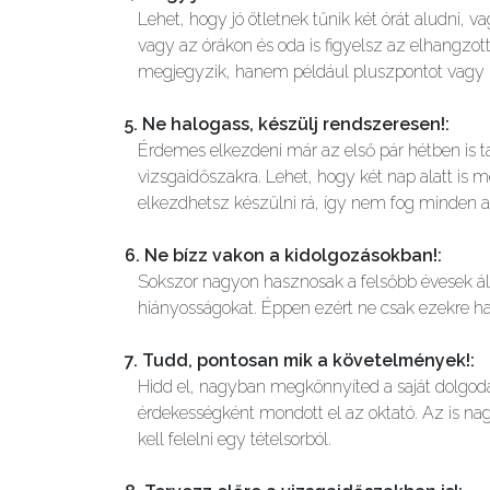
Lehet, hogy jó ötletnek tűnik két órát aludni, 
vagy az órákon és oda is figyelsz az elhangzot
megjegyzik, hanem például pluszpontot vagy me
5. Ne halogass, készülj rendszeresen!
:
Érdemes elkezdeni már az első pár hétben is tan
vizsgaidőszakra. Lehet, hogy két nap alatt is 
elkezdhetsz készülni rá, így nem fog minden az
6. Ne bízz vakon a kidolgozásokban!
:
Sokszor nagyon hasznosak a felsőbb évesek ál
hiányosságokat. Éppen ezért ne csak ezekre ha
7. Tudd, pontosan mik a követelmények!
:
Hidd el, nagyban megkönnyíted a saját dolgod
érdekességként mondott el az oktató. Az is na
kell felelni egy tételsorból.