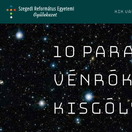
Kik v
10 PAR
VÉNRÓ
KISGÓL