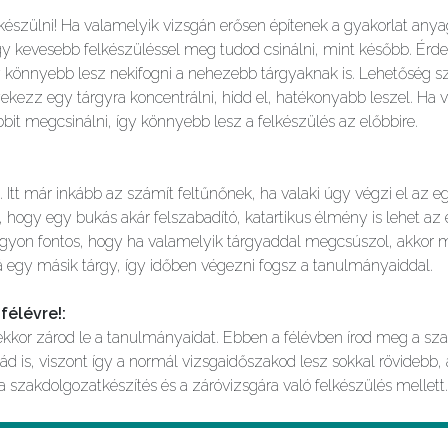
észülni! Ha valamelyik vizsgán erősen építenek a gyakorlat anyagá
így kevesebb felkészüléssel meg tudod csinálni, mint később. Ér
y könnyebb lesz nekifogni a nehezebb tárgyaknak is. Lehetőség s
yekezz egy tárgyra koncentrálni, hidd el, hatékonyabb leszel. Ha
it megcsinálni, így könnyebb lesz a felkészülés az előbbire.
tt már inkább az számít feltűnőnek, ha valaki úgy végzi el az
t, hogy egy bukás akár felszabadító, katartikus élmény is lehet az
gyon fontos, hogy ha valamelyik tárgyaddal megcsúszol, akkor 
á egy másik tárgy, így időben végezni fogsz a tanulmányaiddal.
félévre!
:
 ekkor zárod le a tanulmányaidat. Ebben a félévben írod meg a s
d is, viszont így a normál vizsgaidőszakod lesz sokkal rövidebb,
 a szakdolgozatkészítés és a záróvizsgára való felkészülés mellett.