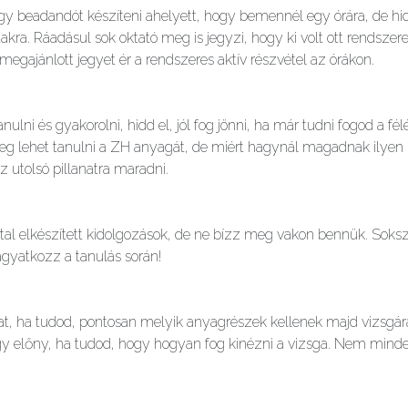
vagy beadandót készíteni ahelyett, hogy bemennél egy órára, de hi
takra. Ráadásul sok oktató meg is jegyzi, hogy ki volt ott rendsz
gajánlott jegyet ér a rendszeres aktív részvétel az órákon.
ulni és gyakorolni, hidd el, jól fog jönni, ha már tudni fogod a f
meg lehet tanulni a ZH anyagát, de miért hagynál magadnak ilyen r
 utolsó pillanatra maradni.
tal elkészített kidolgozások, de ne bízz meg vakon bennük. Soks
gyatkozz a tanulás során!
at, ha tudod, pontosan melyik anyagrészek kellenek majd vizsgár
gy előny, ha tudod, hogy hogyan fog kinézni a vizsga. Nem mindeg