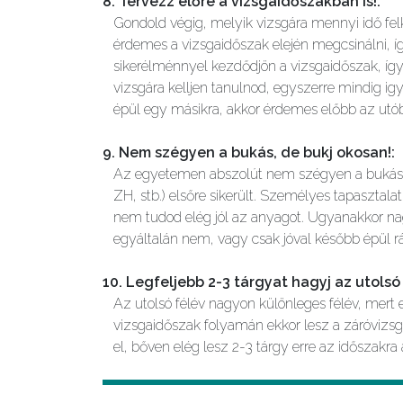
8. Tervezz előre a vizsgaidőszakban is!
:
Gondold végig, melyik vizsgára mennyi idő felk
érdemes a vizsgaidőszak elején megcsinálni, 
sikerélménnyel kezdődjön a vizsgaidőszak, íg
vizsgára kelljen tanulnod, egyszerre mindig ig
épül egy másikra, akkor érdemes előbb az utóbb
9. Nem szégyen a bukás, de bukj okosan!
:
Az egyetemen abszolút nem szégyen a bukás. I
ZH, stb.) elsőre sikerült. Személyes tapasztala
nem tudod elég jól az anyagot. Ugyanakkor na
egyáltalán nem, vagy csak jóval később épül r
10. Legfeljebb 2-3 tárgyat hagyj az utolsó 
Az utolsó félév nagyon különleges félév, mert
vizsgaidőszak folyamán ekkor lesz a záróvizsgá
el, bőven elég lesz 2-3 tárgy erre az időszakra